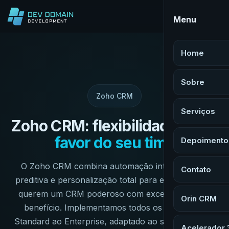
Menu
Home
Sobre
Zoho CRM
Serviços
Zoho CRM: flexibilidade e IA
a
favor do seu time
Depoimento
O Zoho CRM combina automação inteligente, IA
Contato
preditiva e personalização total para empresas que
querem um CRM poderoso com excelente custo-
Orin CRM
benefício. Implementamos todos os planos, do
Standard ao Enterprise, adaptado ao seu processo.
Acelerador 